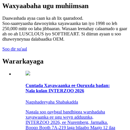
Waxyaabaha ugu muhiimsan
Daawashada ayaa caan ka ah lix qaaradood.
Soo-saareyaasha dawooyinka xayawaanka tan iyo 1998 oo leh
250,000 mitir oo laba jibbaaran. Waxaan leenahay calaamado u gaar
ah oo ah LUSCLOUS iyo SOFTHEART. Si diirran ayaan u soo
dhaweyneynaa dalabaadka OEM.
Soo dir su'aal
Wararkayaga
Cuntada Xayawaanka ee Quruxda badan:
Nala kulan INTERZOO 2026
Naqshadeeyaha Shabakadda
Nagala soo qaybgal bandhigga warshadaha
xayawaanka ee ugu weyn adduunka,
INTERZOO 2026, ee Nuremberg, Jarmalka.
Booqo Booth 7A-219 laga bilaabo Maajo 12 ilaa