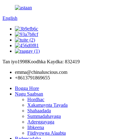
English
Tan iyo1998
Koodhka Kaydka: 832419
emma@chinaluscious.com
+8613791869655
Bogga Hore
Nagu Saabsan
Hordhac
Xakamaynta Tayada
Shahaadada
Summadahayaga
Adeeggayaga
Iibkeena
Fiidiyowga Alaabta
Badeecadaha