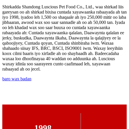
Shirkadda Shandong Luscious Pet Food Co., Ltd., waa shirkad liis
gareysan oo ah shirkad bixisa cuntada xayawaanka rabaayada ah tan
iyo 1998, iyadoo leh 1,500 oo shaqaale ah iyo 250,000 mitir oo laba
jibbaaran, awood wax soo saar sannadle ah oo ah 50,000 tan. Iyada
oo leh khadad wax soo saar buuxa oo cuntada xayawaanka
rabaayada ah: Cuntada xayawaanka qalalan, Daawaynta qalalan ee
jerky, buskudka, Daawaynta ilkaha, Daawaynta la qalajiyey ee la
qaboojiyey, Cuntada qoyan, Cuntada shinbiraha iwm. Waxaa
shahaado siisay IFS, BRC, BSCI, ISO9001 iwm. Waxay leeyihiin
koox cilmi baaris iyo xirfadle ah oo shaybaadh ah. Badeecadaha
waxaa loo dhoofinayaa 40 waddan oo adduunka ah. Luscious
waxay idinla soo saarayeen cunto caafimaad leh, xayawaan
rabaayad ah oo jecel.
baro wax badan
1998