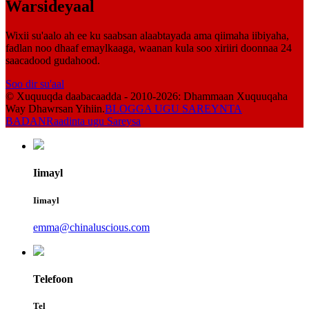
Warsideyaal
Wixii su'aalo ah ee ku saabsan alaabtayada ama qiimaha iibiyaha,
fadlan noo dhaaf emaylkaaga, waanan kula soo xiriiri doonnaa 24
saacadood gudahood.
Soo dir su'aal
© Xuquuqda daabacaadda - 2010-2026: Dhammaan Xuquuqaha
Way Dhawrsan Yihiin.
BLOGGA UGU SAREYNTA
BADAN
Raadinta ugu Sareysa
Iimayl
Iimayl
emma@chinaluscious.com
Telefoon
Tel