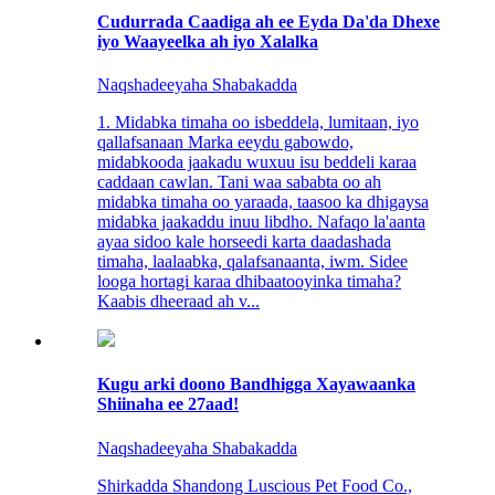
Cudurrada Caadiga ah ee Eyda Da'da Dhexe
iyo Waayeelka ah iyo Xalalka
Naqshadeeyaha Shabakadda
1. Midabka timaha oo isbeddela, lumitaan, iyo
qallafsanaan Marka eeydu gabowdo,
midabkooda jaakadu wuxuu isu beddeli karaa
caddaan cawlan. Tani waa sababta oo ah
midabka timaha oo yaraada, taasoo ka dhigaysa
midabka jaakaddu inuu libdho. Nafaqo la'aanta
ayaa sidoo kale horseedi karta daadashada
timaha, laalaabka, qalafsanaanta, iwm. Sidee
looga hortagi karaa dhibaatooyinka timaha?
Kaabis dheeraad ah v...
Kugu arki doono Bandhigga Xayawaanka
Shiinaha ee 27aad!
Naqshadeeyaha Shabakadda
Shirkadda Shandong Luscious Pet Food Co.,