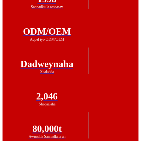
Sannadkii la aasaasay
ODM/OEM
Aqbal iyo ODM/OEM
Dadweynaha
Xaaladda
2,046
Shaqaalaha
80,000t
Awoodda Sannadlaha ah