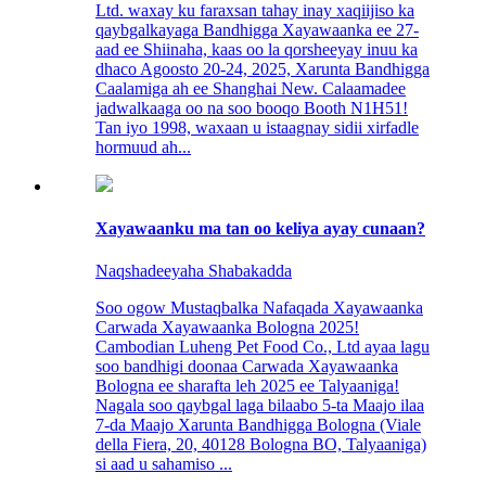
Ltd. waxay ku faraxsan tahay inay xaqiijiso ka
qaybgalkayaga Bandhigga Xayawaanka ee 27-
aad ee Shiinaha, kaas oo la qorsheeyay inuu ka
dhaco Agoosto 20-24, 2025, Xarunta Bandhigga
Caalamiga ah ee Shanghai New. Calaamadee
jadwalkaaga oo na soo booqo Booth N1H51!
Tan iyo 1998, waxaan u istaagnay sidii xirfadle
hormuud ah...
Xayawaanku ma tan oo keliya ayay cunaan?
Naqshadeeyaha Shabakadda
Soo ogow Mustaqbalka Nafaqada Xayawaanka
Carwada Xayawaanka Bologna 2025!
Cambodian Luheng Pet Food Co., Ltd ayaa lagu
soo bandhigi doonaa Carwada Xayawaanka
Bologna ee sharafta leh 2025 ee Talyaaniga!
Nagala soo qaybgal laga bilaabo 5-ta Maajo ilaa
7-da Maajo Xarunta Bandhigga Bologna (Viale
della Fiera, 20, 40128 Bologna BO, Talyaaniga)
si aad u sahamiso ...