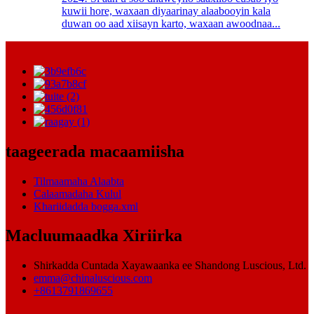
kuwii hore, waxaan diyaarinay alaabooyin kala
duwan oo aad xiisayn karto, waxaan awoodnaa...
taageerada macaamiisha
Tilmaamaha Alaabta
Calaamadaha Kulul
Khariidadda bogga.xml
Macluumaadka Xiriirka
Shirkadda Cuntada Xayawaanka ee Shandong Luscious, Ltd.
emma@chinaluscious.com
+8613791869655