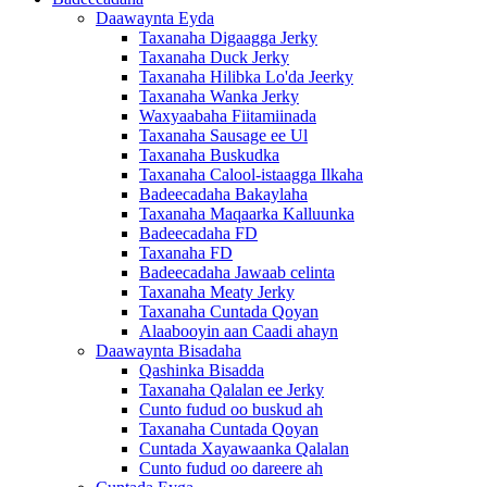
Daawaynta Eyda
Taxanaha Digaagga Jerky
Taxanaha Duck Jerky
Taxanaha Hilibka Lo'da Jeerky
Taxanaha Wanka Jerky
Waxyaabaha Fiitamiinada
Taxanaha Sausage ee Ul
Taxanaha Buskudka
Taxanaha Calool-istaagga Ilkaha
Badeecadaha Bakaylaha
Taxanaha Maqaarka Kalluunka
Badeecadaha FD
Taxanaha FD
Badeecadaha Jawaab celinta
Taxanaha Meaty Jerky
Taxanaha Cuntada Qoyan
Alaabooyin aan Caadi ahayn
Daawaynta Bisadaha
Qashinka Bisadda
Taxanaha Qalalan ee Jerky
Cunto fudud oo buskud ah
Taxanaha Cuntada Qoyan
Cuntada Xayawaanka Qalalan
Cunto fudud oo dareere ah