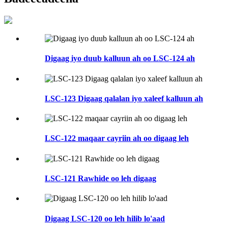
Digaag iyo duub kalluun ah oo LSC-124 ah
LSC-123 Digaag qalalan iyo xaleef kalluun ah
LSC-122 maqaar cayriin ah oo digaag leh
LSC-121 Rawhide oo leh digaag
Digaag LSC-120 oo leh hilib lo'aad