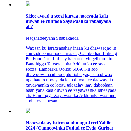
Sidee ayaad u seegi kartaa noocyada kala
duwan ee cuntada xayawaanka rabaayada
ah?
Naqshadeeyaha Shabakadda
Waxaan ku faraxsanahay inaan ku dhawaaqno in
shirkaddeenna hoos timaada, Cambodian Luheng
Pet Food Co., Ltd., ay ka soo qayb geli doonto
Bandhigga Xayawaanka Adduunka ee soo
socda! Lambarka Qolka: 5669. Ku soo
dhawoow inaad booqato qolkayaga si aad wax
uga barato noocyada kala duwan ee daawaynta
xayawaanka ee loogu talagalay inay daboolaan
baahiyaha kala duwan ee xayawaanka rabaayada
ah. Bandhigga Xayawaanka Adduunka waa mid
aad u wanaagsan...
Noocyada ay Isticmaaluhu ugu Jecel Yahiin
2024 (Cunnooyinka Fudud ee Eyda Guriga)