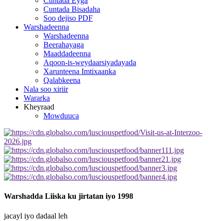
Cuntada Eyga
Cuntada Bisadaha
Soo dejiso PDF
Warshadeenna
Warshadeenna
Beerahayaga
Maaddadeenna
Aqoon-is-weydaarsiyadayada
Xarunteena Imtixaanka
Qalabkeena
Nala soo xiriir
Wararka
Kheyraad
Mowduuca
Warshadda Liiska ku jirta
tan iyo 1998
jacayl iyo dadaal leh