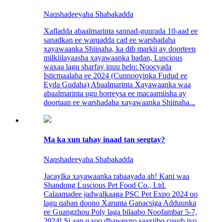
Naqshadeeyaha Shabakadda
Xafladda abaalmarinta sannad-guurada 10-aad ee
sanadkan ee warqadda cad ee warshadaha
xayawaanka Shiinaha, ka dib markii ay doorteen
milkiilayaasha xayawaanka badan, Luscious
waxaa lagu sharfay inuu helo: Noocyada
Isticmaalaha ee 2024 (Cunnooyinka Fudud ee
Eyda Gudaha) Abaalmarinta Xayawaanka waa
abaalmarinta ugu horreysa ee macaamiisha ay
doortaan ee warshadaha xayawaanka Shiinaha...
Ma ka xun tahay inaad tan seegtay?
Naqshadeeyaha Shabakadda
Jacaylka xayawaanka rabaayada ah! Kani waa
Shandong Luscious Pet Food Co., Ltd.
Calaamadee jadwalkaaga PSC Pet Expo 2024 oo
lagu qaban doono Xarunta Ganacsiga Adduunka
ee Guangzhou Poly laga bilaabo Noofambar 5-7,
2024! Si aan u soo dhaweyno saaxiibo cusub iyo