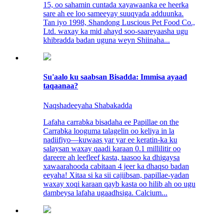
15, oo sahamin cuntada xayawaanka ee heerka
sare ah ee loo sameeyay suuqyada adduunka.
Tan iyo 1998, Shandong Luscious Pet Food Co.,
Ltd. waxay ka mid ahayd soo-saareyaasha ugu
khibradda badan uguna weyn Shiinaha...
Su'aalo ku saabsan Bisadda: Immisa ayaad
taqaanaa?
Naqshadeeyaha Shabakadda
Lafaha carrabka bisadaha ee Papillae on the
Carrabka looguma talagelin oo keliya in la
nadiifiyo—kuwaas yar yar ee keratin-ka ku
salaysan waxay qaadi karaan 0.1 millilitir oo
dareere ah leefleef kasta, taasoo ka dhigaysa
xawaarahooda cabitaan 4 jeer ka dhaqso badan
eeyaha! Xitaa si ka sii cajiibsan, papillae-yadan
waxay xoqi karaan qayb kasta oo hilib ah oo ugu
dambeysa lafaha ugaadhsiga. Calcium...