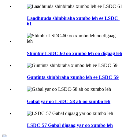
Laadhuuda shinbiraha xumbo leh ee LSDC-
61
Shimbir LSDC-60 oo xumbo leh oo digaag leh
Guntinta shinbiraha xumbo leh ee LSDC-59
Gabal yar oo LSDC-58 ah oo xumbo leh
LSDC-57 Gabal digaag yar oo xumbo leh